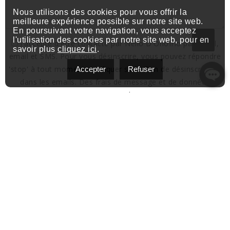
Nous utilisons des cookies pour vous offrir la
meilleure expérience possible sur notre site web.
En poursuivant votre navigation, vous acceptez
l'utilisation des cookies par notre site web, pour en
J'accepte d'être contacté par Nello D'Onofrio par appel,
savoir plus
cliquez ici
.
email et SMS. Pour vous désinscrire, vous pouvez répondre
'stop' à tout moment ou cliquer sur le lien de désinscription
Accepter
Refuser
dans les emails. Des frais de message et de données
peuvent s’appliquer.
Politique de confidentialite et Condition de services.
Envoyer
Contactez-moi