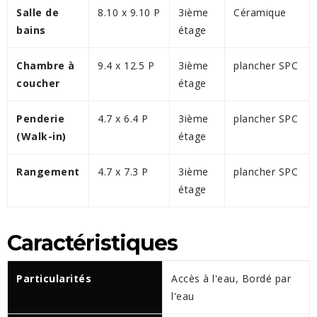
Salle de
8.10 x 9.10 P
3ième
Céramique
bains
étage
Chambre à
9.4 x 12.5 P
3ième
plancher SPC
coucher
étage
Penderie
4.7 x 6.4 P
3ième
plancher SPC
(Walk-in)
étage
Rangement
4.7 x 7.3 P
3ième
plancher SPC
étage
Caractéristiques
Particularités
Accès à l'eau, Bordé par
l'eau