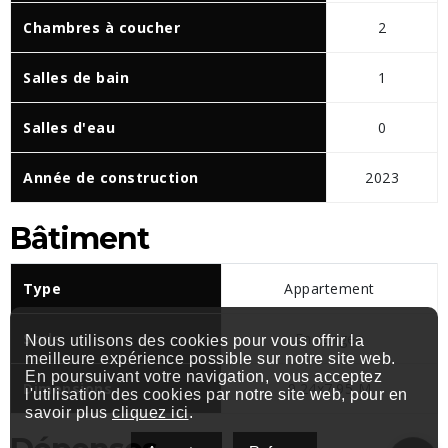
Chambres à coucher
2
Salles de bain
1
Salles d'eau
0
Année de construction
2023
Bâtiment
Type
Appartement
Style
En rangée
Nous utilisons des cookies pour vous offrir la
meilleure expérience possible sur notre site web.
En poursuivant votre navigation, vous acceptez
Dimensions
9.24x7.95 M
l'utilisation des cookies par notre site web, pour en
savoir plus
cliquez ici
.