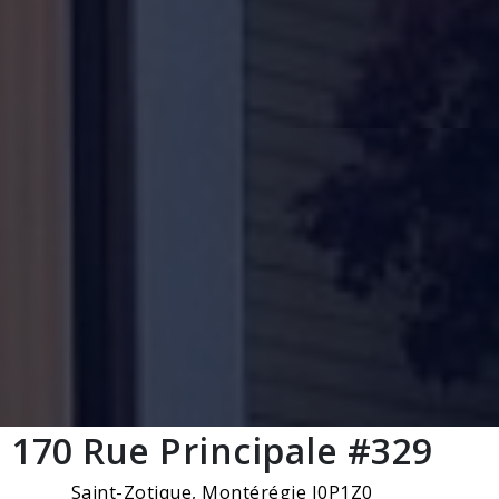
170 Rue Principale #329
Saint-Zotique, Montérégie J0P1Z0