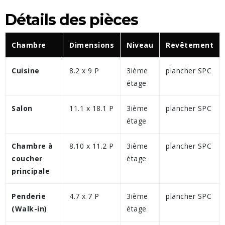
Détails des pièces
Chambre
Dimensions
Niveau
Revêtement
Cuisine
8.2 x 9 P
3ième
plancher SPC
étage
Salon
11.1 x 18.1 P
3ième
plancher SPC
étage
Chambre à
8.10 x 11.2 P
3ième
plancher SPC
coucher
étage
principale
Penderie
4.7 x 7 P
3ième
plancher SPC
(Walk-in)
étage