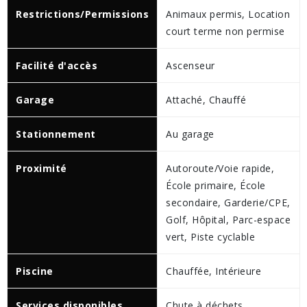
Restrictions/Permissions
Animaux permis, Location
court terme non permise
Facilité d'accès
Ascenseur
Garage
Attaché, Chauffé
Stationnement
Au garage
Proximité
Autoroute/Voie rapide,
École primaire, École
secondaire, Garderie/CPE,
Golf, Hôpital, Parc-espace
vert, Piste cyclable
Piscine
Chauffée, Intérieure
Services disponibles
Chute à déchets,