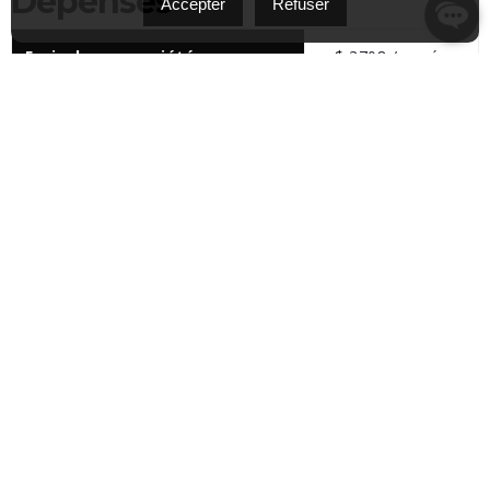
Dépenses
Accepter
Refuser
Frais de copropriété
$ 3708 / année
Taxes municipales (2026)
$ 2108 / année
Taxes scolaires (2025)
$ 209 / année
Partager